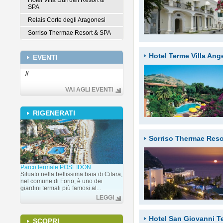
Hotel Villa Durrueli Resort &
SPA
Relais Corte degli Aragonesi
Sorriso Thermae Resort & SPA
Hotel Terme Villa Ang
EVENTI
//
VAI AGLI EVENTI
RIGENERATI
Sorriso Thermae Reso
Parco termale POSEIDON
Situato nella bellissima baia di Citara,
nel comune di Forio, è uno dei
giardini termali più famosi al...
LEGGI
Hotel San Giovanni T
SCOPRI