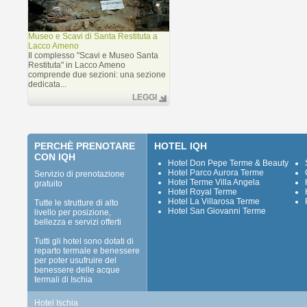
Museo e Scavi di Santa Restituta a
Lacco Ameno
Il complesso "Scavi e Museo Santa
Restituta" in Lacco Ameno
comprende due sezioni: una sezione
dedicata...
LEGGI
PERCHÈ PRENOTARE
HOTEL IQH
CON IQH
Hotel Don Pepe Terme & Beauty
Hotel Parco Aurora Terme
Servizio di prenotazione
Hotel Terme Villa Angela
gratuito
Hotel Royal Terme
Hotel La Villarosa Terme
Tutte le strutture di alto
Hotel San Giovanni Terme
livello per posizione,
bellezza e servizi offerti
Tutti gli hotel sono dotati di
reparto termale e benessere
per poter usufruire del
benessere delle acque
termali di Ischia
Hotel Ischia