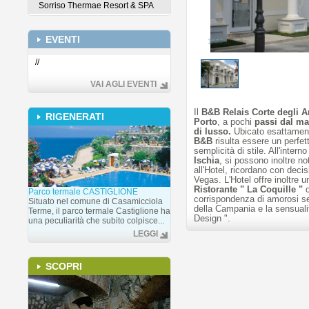
Sorriso Thermae Resort & SPA
EVENTI
1
/
1
//
VAI AGLI EVENTI
Il
B&B Relais Corte degli A
RIGENERATI
Porto
, a pochi
passi dal ma
di lusso.
Ubicato esattamen
B&B
risulta essere un perfet
semplicità di stile. All'intern
Ischia
, si possono inoltre n
all'Hotel, ricordano con deci
Vegas. L'Hotel offre inoltre 
Ristorante " La Coquille "
Parco termale CASTIGLIONE
corrispondenza di amorosi se
Situato nel comune di Casamicciola
della Campania e la sensuali
Terme, il parco termale Castiglione ha
Design ".
una peculiarità che subito colpisce...
LEGGI
SCOPRI