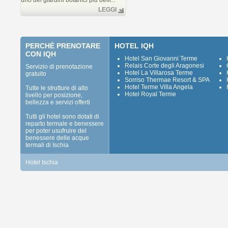
uno dei giardini botanici più belli...
LEGGI
PERCHÈ PRENOTARE
HOTEL IQH
CON IQH
Hotel San Giovanni Terme
Relais Corte degli Aragonesi
Servizio di prenotazione
Hotel La Villarosa Terme
gratuito
Sorriso Thermae Resort & SPA
Hotel Terme Villa Angela
Tutte le strutture di alto
Hotel Royal Terme
livello per posizione,
bellezza e servizi offerti
Tutti gli hotel sono dotati di
reparto termale e benessere
per poter usufruire del
benessere delle acque
termali di Ischia
Hotel Ischia