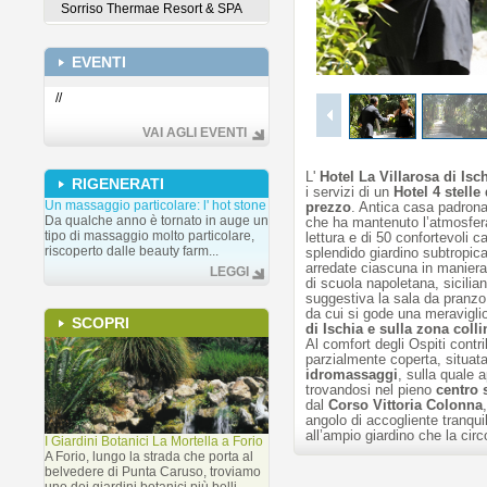
Sorriso Thermae Resort & SPA
EVENTI
1
/
6
//
VAI AGLI EVENTI
L'
Hotel La Villarosa di Isc
RIGENERATI
i servizi di un
Hotel 4 stelle 
Un massaggio particolare: l' hot stone
prezzo
. Antica casa padron
Da qualche anno è tornato in auge un
che ha mantenuto l’atmosfera o
tipo di massaggio molto particolare,
lettura e di 50 confortevoli c
riscoperto dalle beauty farm...
splendido giardino subtropic
arredate ciascuna in maniera 
LEGGI
di scuola napoletana, sicilia
suggestiva la sala da pranzo c
da cui si gode una meravigl
SCOPRI
di Ischia e sulla zona colli
Al comfort degli Ospiti contr
parzialmente coperta, situata
idromassaggi
, sulla quale a
trovandosi nel pieno
centro 
dal
Corso Vittoria Colonna
angolo di accogliente tranquil
all’ampio giardino che la cir
I Giardini Botanici La Mortella a Forio
A Forio, lungo la strada che porta al
belvedere di Punta Caruso, troviamo