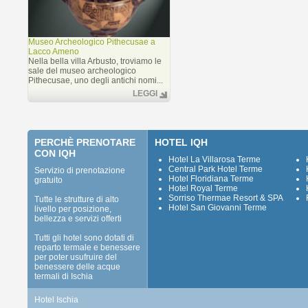
Museo Archeologico Pithecusae a
Lacco Ameno
Nella bella villa Arbusto, troviamo le
sale del museo archeologico
Pithecusae, uno degli antichi nomi...
LEGGI
PERCHÈ PRENOTARE
HOTEL IQH
CON IQH
Hotel La Villarosa Terme
Central Park Hotel Terme
Servizio di prenotazione
Hotel Floridiana Terme
gratuito
Hotel Royal Terme
Sorriso Thermae Resort & SPA
Tutte le strutture di alto
Hotel San Giovanni Terme
livello per posizione,
bellezza e servizi offerti
Tutti gli hotel sono dotati di
reparto termale e benessere
per poter usufruire del
benessere delle acque
termali di Ischia
Hotel Ischia