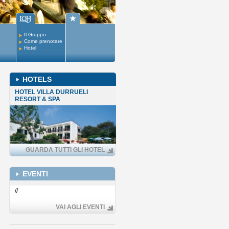
Il Gruppo
Come prenotare
Hotel
HOTELS
HOTEL VILLA DURRUELI
RESORT & SPA
GUARDA TUTTI GLI HOTEL
EVENTI
Centro:
500 mt
Mare:
200 mt
//
Porto di Ischia:
1,8 km
LEGGI
VAI AGLI EVENTI