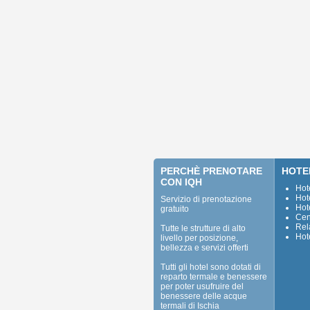
PERCHÈ PRENOTARE
HOTE
CON IQH
Hot
Hot
Servizio di prenotazione
Hot
gratuito
Cen
Rel
Tutte le strutture di alto
Hot
livello per posizione,
bellezza e servizi offerti
Tutti gli hotel sono dotati di
reparto termale e benessere
per poter usufruire del
benessere delle acque
termali di Ischia