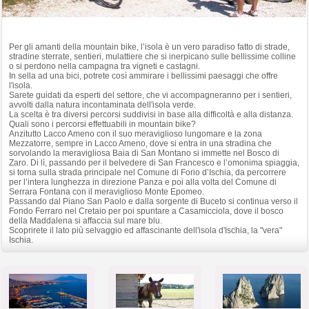
Per gli amanti della mountain bike, l’isola è un vero paradiso fatto di strade,
stradine sterrate, sentieri, mulattiere che si inerpicano sulle bellissime colline
o si perdono nella campagna tra vigneti e castagni.
In sella ad una bici, potrete così ammirare i bellissimi paesaggi che offre
l'isola.
Sarete guidati da esperti del settore, che vi accompagneranno per i sentieri,
avvolti dalla natura incontaminata dell'isola verde.
La scelta è tra diversi percorsi suddivisi in base alla difficoltà e alla distanza.
Quali sono i percorsi effettuabili in mountain bike?
Anzitutto Lacco Ameno con il suo meraviglioso lungomare e la zona
Mezzatorre, sempre in Lacco Ameno, dove si entra in una stradina che
sorvolando la meravigliosa Baia di San Montano si immette nel Bosco di
Zaro. Di lì, passando per il belvedere di San Francesco e l’omonima spiaggia,
si torna sulla strada principale nel Comune di Forio d’Ischia, da percorrere
per l’intera lunghezza in direzione Panza e poi alla volta del Comune di
Serrara Fontana con il meraviglioso Monte Epomeo.
Passando dal Piano San Paolo e dalla sorgente di Buceto si continua verso il
Fondo Ferraro nel Cretaio per poi spuntare a Casamicciola, dove il bosco
della Maddalena si affaccia sul mare blu.
Scoprirete il lato più selvaggio ed affascinante dell'isola d'Ischia, la "vera"
Ischia.