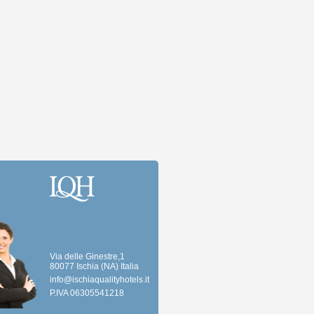
Via delle Ginestre,1
80077 Ischia (NA) Italia
info@ischiaqualityhotels.it
P.IVA 06305541218