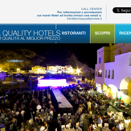
CALL CENTER
Per informazioni e prenotazioni
sui nostri Hotel ad Ischia inviaci una email a:
info@ischiaqualityhotels.it
RISTORANTI
SCOPRI
RIGE