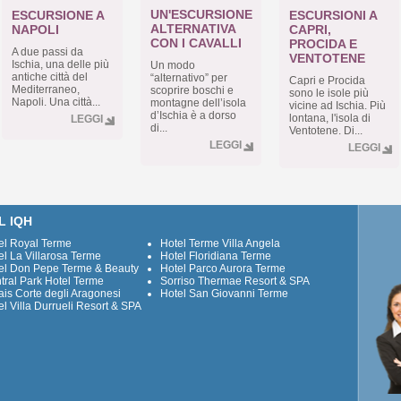
UN'ESCURSIONE
ESCURSIONE A
ESCURSIONI A
ALTERNATIVA
NAPOLI
CAPRI,
CON I CAVALLI
PROCIDA E
A due passi da
VENTOTENE
Ischia, una delle più
Un modo
antiche città del
“alternativo” per
Capri e Procida
Mediterraneo,
scoprire boschi e
sono le isole più
Napoli. Una città...
montagne dell’isola
vicine ad Ischia. Più
d’Ischia è a dorso
lontana, l'isola di
LEGGI
di...
Ventotene. Di...
LEGGI
LEGGI
L IQH
el Royal Terme
Hotel Terme Villa Angela
el La Villarosa Terme
Hotel Floridiana Terme
el Don Pepe Terme & Beauty
Hotel Parco Aurora Terme
tral Park Hotel Terme
Sorriso Thermae Resort & SPA
ais Corte degli Aragonesi
Hotel San Giovanni Terme
el Villa Durrueli Resort & SPA