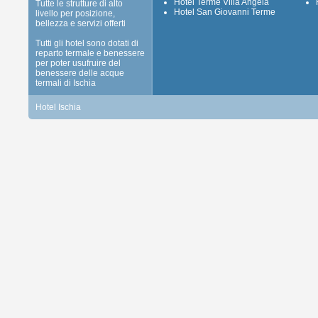
Hotel Terme Villa Angela
Tutte le strutture di alto
Hotel San Giovanni Terme
livello per posizione,
bellezza e servizi offerti
Tutti gli hotel sono dotati di
reparto termale e benessere
per poter usufruire del
benessere delle acque
termali di Ischia
Hotel Ischia