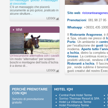
Un massaggio "goloso":il massaggio
al cioccolato
C'è un massaggio che piacerà
sicuramente ai più golosi, praticato in
Sito web
:
ristorantearagones
alcune strutture...
LEGGI
Prenotazioni
: 081.98 27 95
Whatsapp
: +39331.435 1000
VIVI
Il
Ristorante Aragonese
, è i
& Spa, situato nei pressi di
I
Porto
. Un ambiente in
centr
per l’esaltazione dei
gusti
tip
moderna.
Aperto tutto l’ann
a Ischia
, dietro la completa 
Un'escursione alternativa con i cavalli
Grosso
. La continua ricerca 
Un modo “alternativo” per scoprire
prodotti utilizzati, rendono il
boschi e montagne dell’isola d’Ischia
Ristoranti a Ischia
. Il fasc
è a dorso di...
poi , rende sublime il binomio
LEGGI
gusti creativi del nostro Exe
PERCHÈ PRENOTARE
HOTEL IQH
CON IQH
Central Park Hotel Terme
Sorriso Thermae Resort & SPA
Servizio di prenotazione
Hotel La Villarosa Terme
gratuito
Hotel Floridiana Terme