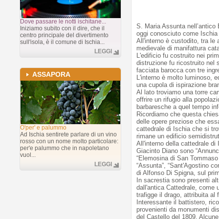
Dove passare le notti ischitane...
S. Maria Assunta nell’antico 
Iniziamo subito con il dire, che il
oggi conosciuto come Ischia P
centro principale del divertimento
All'interno è custodito, tra le
sull'isola, è il comune di Ischia...
medievale di manifattura cat
LEGGI
L'edificio fu costruito nei pr
distruzione fu ricostruito ne
facciata barocca con tre ingr
ASSAPORA
L'interno è molto luminoso, e
una cupola di ispirazione br
Al lato troviamo una torre ca
offrire un rifugio alla popolaz
barbaresche a quel tempo infer
Ricordiamo che questa chies
delle opere preziose che ess
O'per' e palummo
cattedrale di Ischia che si t
Ad Ischia sentirete parlare di un vino
rimane un edificio semidistrut
rosso con un nome molto particolare:
All'interno della cattedrale di
per'e palummo che in napoletano
Giacinto Diano sono “Annunci
vuol...
“Elemosina di San Tommaso da
LEGGI
“Assunta”, “Sant'Agostino con
di Alfonso Di Spigna, sul prim
In sacrestia sono presenti altr
dall'antica Cattedrale, come
trafigge il drago, attribuita 
Interessante il battistero, ri
provenienti da monumenti dis
del Castello del 1809. Alcune