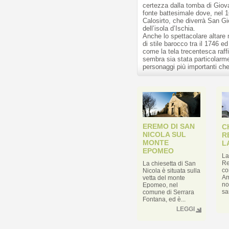
certezza dalla tomba di Gio
fonte battesimale dove, nel 
Calosirto, che diverrà San G
dell’isola d’Ischia.
Anche lo spettacolare altare
di stile barocco tra il 1746 e
come la tela trecentesca raff
sembra sia stata particolarme
personaggi più importanti che 
EREMO DI SAN
C
NICOLA SUL
R
MONTE
L
EPOMEO
La
Re
La chiesetta di San
co
Nicola è situata sulla
Am
vetta del monte
no
Epomeo, nel
sa
comune di Serrara
Fontana, ed è...
LEGGI