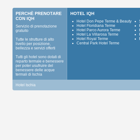
PERCHÈ PRENOTARE
HOTEL IQH
CON IQH
Hotel Don Pepe Terme & Beauty
Hotel Floridiana Terme
Servizio di prenotazione
Hotel Parco Aurora Terme
gratuito
Hotel La Villarosa Terme
Hotel Royal Terme
Tutte le strutture di alto
Central Park Hotel Terme
livello per posizione,
bellezza e servizi offerti
Tutti gli hotel sono dotati di
reparto termale e benessere
per poter usufruire del
benessere delle acque
termali di Ischia
Hotel Ischia