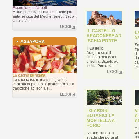
Escursione a Napoli
A due passi da Ischia, una delle più
antiche città del Mediterraneo, Napoli.
Una città...
LEGGI
IL CASTELLO
L
ARAGONESE AD
S
ISCHIA PONTE
ASSAPORA
Sa
Il Castello
fr
Aragonese è il
di
simbolo dell’isola
do
d’Ischia. Situato ad
ca
Ischia Ponte, è...
iso
LEGGI
La cucina ischitana
La cucina ischitana è un grande
capitolo di prelibata gastronomia. La
tradizione ad Ischia è...
LEGGI
I GIARDINI
V
BOTANICI LA
A
MORTELLA A
A
FORIO
A 
un
A Forio, lungo la
pa
strada che porta al