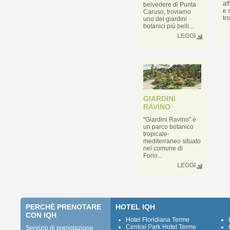
af
belvedere di Punta
e 
Caruso, troviamo
tr
uno dei giardini
botanici più belli...
LEGGI
GIARDINI
RAVINO
"Giardini Ravino" è
un parco botanico
tropicale-
mediterraneo situato
nel comune di
Forio...
LEGGI
PERCHÈ PRENOTARE
HOTEL IQH
CON IQH
Hotel Floridiana Terme
Central Park Hotel Terme
Servizio di prenotazione