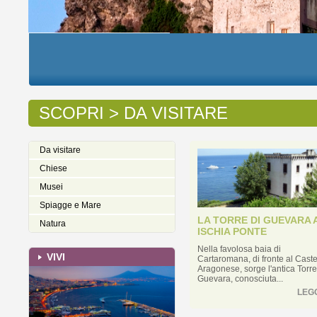
SCOPRI > DA VISITARE
Da visitare
Chiese
Musei
Spiagge e Mare
LA TORRE DI GUEVARA 
Natura
ISCHIA PONTE
Nella favolosa baia di
VIVI
Cartaromana, di fronte al Caste
Aragonese, sorge l'antica Torre
Guevara, conosciuta...
LEG