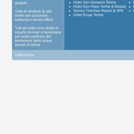
Hotel San Giovanni Terme
gratuito
Hotel Don Pepe Terme & Beauty
Sorriso Thermae Resort & SPA
Tutte le strutture di alto
Hotel Royal Terme
livello per posizione,
bellezza e servizi offerti
Tutti gli hotel sono dotati di
reparto termale e benessere
per poter usufruire del
benessere delle acque
termali di Ischia
Hotel Ischia